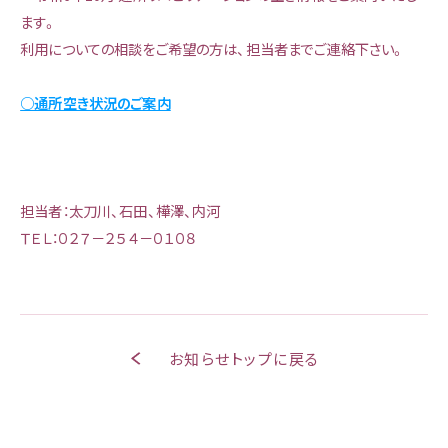
利用開始までの流れ
ます。
利用についての相談をご希望の方は、担当者までご連絡下さい。
施設の内観
○通所空き状況のご案内
無料低額事業
担当者：太刀川、石田、樺澤、内河
負担限度額認定
ＴＥＬ：０２７－２５４－０１０８
所定疾患施設療養費の
算定状況
お知らせトップに戻る
次世代育成支援行動計画
女性活躍推進法に基づく
行動計画