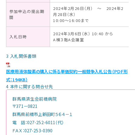
お知らせ
2024年2月26日（月） ～ 2024年2
参加申込の提出期
月28日（水）
間
10:00～16:00まで
2024年3月6日（水） 10:40 から
入札日時
A棟３階A会議室
3 入札関係書類
医療用液体酸素の購入に係る単価契約一般競争入札公告（ＰＤＦ形
式：194KB）
4 本件に関する問合せ先
群馬県済生会前橋病院
〒371－0821
群馬県前橋市上新田町５６４－１
電 話：027-252-6011（代）
ＦＡＸ：027-253-0390