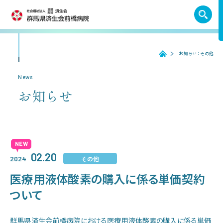
TEL. 027-252-6011
お知らせ：その他
ホーム
ホーム
News
お知らせ
受診のご案内
入院のご案内
02.20
その他
2024
医療機関の方へ
医療用液体酸素の購入に係る単価契約
ついて
病院紹介
群馬県済生会前橋病院における
医療用液体酸素の購入に係る単価