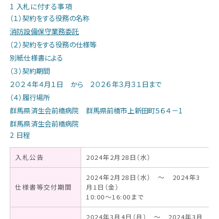
1 入札に付する事項
当院の特色
（１）契約をする役務の名称
消防設備保守業務委託
（２）契約をする役務の仕様等
診療部門のご案内
別紙仕様書による
（３）契約期間
２０２４年４月１日 から ２０２６年３月３１日まで
看護部のご案内
（４）履行場所
群馬県済生会前橋病院 群馬県前橋市上新田町５６４－1
医療技術部門のご案内
群馬県済生会前橋病院
2 日程
お問い合わせ
入札公告
2024年2月28日（水）
2024年2月28日（水） ～ 2024年3
仕様書等交付期間
月1日（金）
アクセス
10:00～16:00まで
2024年3月4日（月） ～ 2024年3月