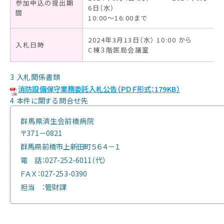
参加申込の提出期
お知らせ
6日（水）
間
10:00～16:00まで
2024年3月13日（水） 10:00 から
入札日時
C棟３階医局会議室
3 入札関係書類
消防設備保守業務委託入札公告（ＰＤＦ形式：179KB）
4 本件に関する問合せ先
群馬県済生会前橋病院
〒371－0821
群馬県前橋市上新田町５６４－１
電 話：027-252-6011（代）
ＦＡＸ：027-253-0390
担当 ：管財課