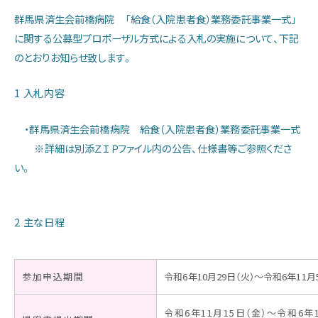
群馬県済生会前橋病院 「給食（入院患者食）業務委託事業一式」
当院の特色
に関する公募型プロポーザル方式による入札の実施について、下記
のとおりお知らせ致します。
診療部門のご案内
1 入札内容
看護部のご案内
・群馬県済生会前橋病院 給食（入院患者食）業務委託事業一式
※詳細は別添ＺＩＰファイル内の公告、仕様書等ご参照くださ
い。
医療技術部門のご案内
2 主な日程
お問い合わせ
アクセス
参加申込期間
令和6年10月29日（火）～令和6年11月
令和6年11月15日（金）～令和6年1