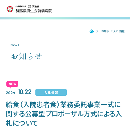
TEL. 027-252-6011
お知らせ：入札情報
ホーム
ホーム
News
お知らせ
受診のご案内
入院のご案内
10.22
入札情報
2024
医療機関の方へ
給食（入院患者食）業務委託事業一式に
関する公募型プロポーザル方式による入
病院紹介
札について