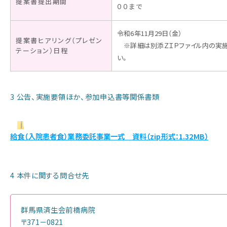
提案書提出期間
お知らせ
００まで
令和6年11月29日（金）
提案書ヒアリング（プレゼン
※詳細は別添ＺＩＰファイル内の実施
テーション）日程
い。
3 公告、実施要領ほか、参加申込書等関係書類
給食（入院患者食）業務委託事業一式 資料（zip形式：1.32MB）
4 本件に関する問合せ先
群馬県済生会前橋病院
〒371－0821