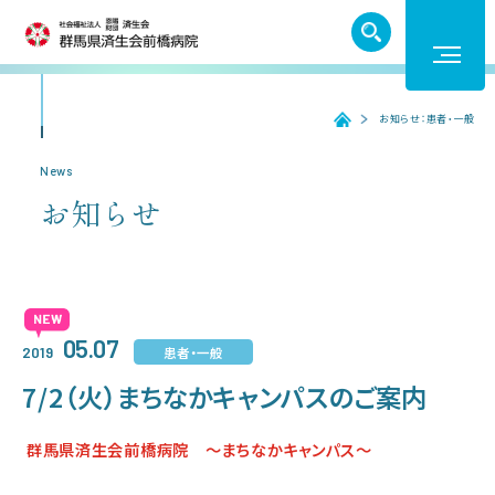
TEL. 027-252-6011
お知らせ：患者・一般
ホーム
ホーム
News
お知らせ
受診のご案内
入院のご案内
05.07
患者・一般
2019
医療機関の方へ
7/2（火）まちなかキャンパスのご案内
群馬県済生会前橋病院 ～まちなかキャンパス～
病院紹介