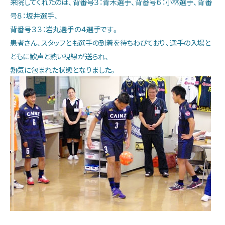
来院してくれたのは、背番号３：青木選手、背番号６：小林選手、背番
お知らせ
号８：坂井選手、
背番号３３：岩丸選手の４選手です。
患者さん、スタッフとも選手の到着を待ちわびており、選手の入場と
ともに歓声と熱い視線が送られ、
熱気に包まれた状態となりました。