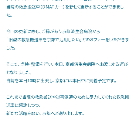
当院の救急搬送車（DMATカー）を新しく更新することができまし
当院の特色
た。
今回の更新に際し、ご縁があり京都済生会病院から
診療部門のご案内
「旧型の救急搬送車を京都で活用したい」とのオファーをいただきま
した。
看護部のご案内
そこで、点検・整備を行い、本日、京都済生会病院へお渡しする運び
となりました。
医療技術部門のご案内
当院を本日10時に出発し、京都には本日中に到着予定です。
お問い合わせ
これまで当院の救急搬送や災害派遣のために尽力してくれた救急搬
送車に感謝しつつ、
新たな活躍を願い、京都へと送り出します。
アクセス