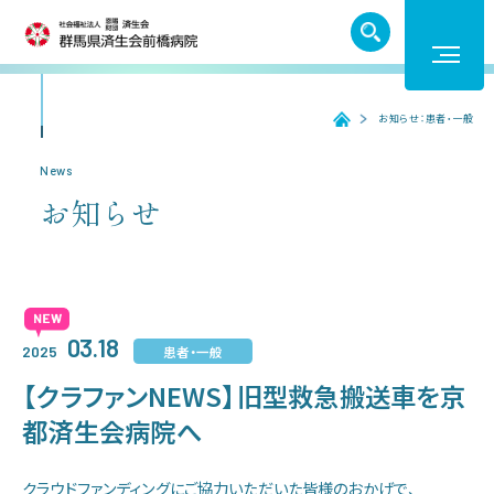
TEL. 027-252-6011
お知らせ：患者・一般
ホーム
ホーム
News
お知らせ
受診のご案内
入院のご案内
03.18
患者・一般
2025
医療機関の方へ
【クラファンNEWS】旧型救急搬送車を京
都済生会病院へ
病院紹介
クラウドファンディングにご協力いただいた皆様のおかげで、